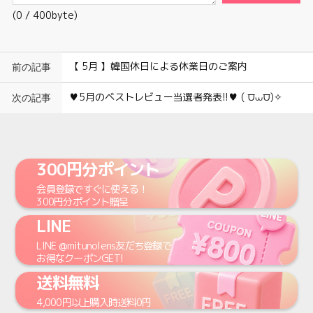
(
0
/ 400byte)
【 5月 】韓国休日による休業日のご案内
前の記事
♥5月のベストレビュー当選者発表!!♥ ( ⩌⩊⩌)✧
次の記事
300円分ポイント
会員登録
ですぐに使える！
300円
分ポイント贈呈
LINE
LINE
@mitunolens
友だち登録で
お得なクーポンGET!
送料無料
4,000円
以上購入時
送料0円