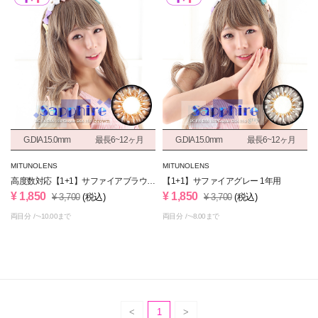
G.DIA 15.0mm
最長6~12ヶ月
G.DIA 15.0mm
最長6~12ヶ月
MITUNOLENS
MITUNOLENS
高度数対応【1+1】サファイアブラウン
【1+1】サファイアグレー 1年用
1年用
¥ 1,850
¥ 1,850
¥ 3,700
(税込)
¥ 3,700
(税込)
両目分
~-10.00まで
両目分
~-8.00まで
1