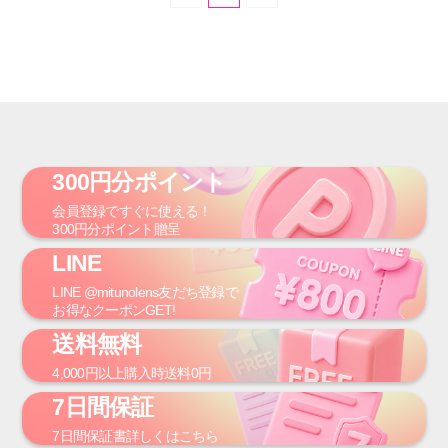
300円分ポイント
会員登録
ですぐに使える！
300円
分ポイント贈呈
LINE
LINE
@mitunolens
友だち登録で
お得なクーポンGET!
送料無料
4,000円
以上購入時
送料0円
7日間保証
7日間保証書
詳しくはこちら