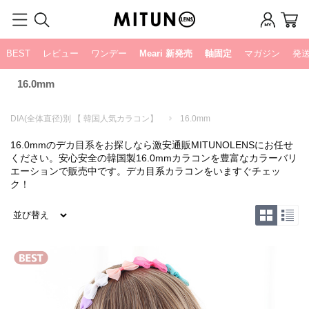
BEST
レビュー
ワンデー
Meari 新発売
軸固定
マガジン
発
16.0mm
DIA(全体直径)別 【 韓国人気カラコン】
16.0mm
16.0mmのデカ目系をお探しなら激安通販MITUNOLENSにお任せ
ください。安心安全の韓国製16.0mmカラコンを豊富なカラーバリ
エーションで販売中です。デカ目系カラコンをいますぐチェッ
ク！