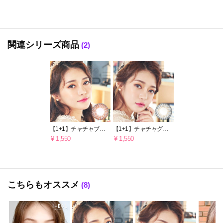
関連シリーズ商品
(2)
【1+1】チャチャブラ
【1+1】チャチャグレ
ウン 1年用
ー 1年用
¥ 1,550
¥ 1,550
こちらもオススメ
(8)