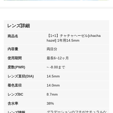
レンズ詳細
【1+1】チャチャヘーゼル[chacha
商品名
hazel] 1年用14.5mm
内容量
両目分
使用期間
最長6~12ヶ月
度数(PWR)
~ -8.00まで
レンズ直径(DIA)
14.5mm
着色直径
14.0mm
レンズBC
8.7mm
含水率
38%
グラデーションのフチがナチュラルな
レンズ情報