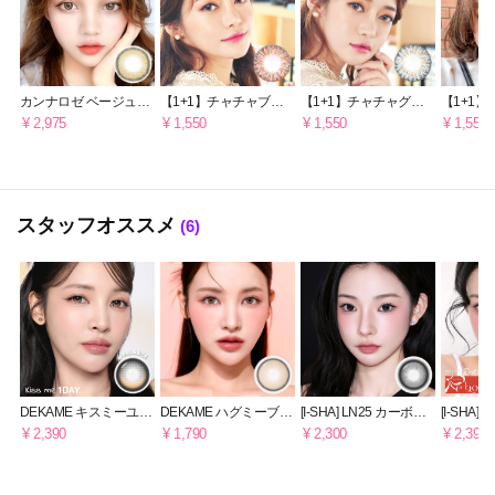
カンナロゼ ベージュブ
【1+1】チャチャブラ
【1+1】チャチャグレ
【1+1
ラウン [6ヶ月]
ウン 1年用
ー 1年用
ウン 1年
¥ 2,975
¥ 1,550
¥ 1,550
¥ 1,550
スタッフオススメ
(6)
DEKAME キスミーユズ
DEKAME ハグミーブラ
[I-SHA] LN25 カーボン
[I-SHA
ブーム [1日用] 軸固定ワ
ウン [1日用]
ブラック 【1ヶ月】
ージーク
¥ 2,390
¥ 1,790
¥ 2,300
¥ 2,390
ンデー
【1DAY