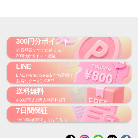
300円分ポイント
会員登録
ですぐに使える！
300円
分ポイント贈呈
LINE
LINE
@mitunolens
友だち登録で
お得なクーポンGET!
送料無料
4,000円
以上購入時
送料0円
7日間保証
7日間保証書
詳しくはこちら