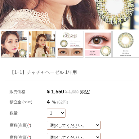
【1+1】チャチャヘーゼル 1年用
¥ 1,550
販売価格:
¥ 1,980
(税込)
4
積立金:
(point)
%
(62円)
数量:
度数(左目)(
)
*
度数(右目)(
)
*