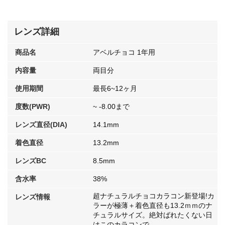
レンズ詳細
商品名
アベルチョコ 1年用
内容量
両目分
使用期間
最長6~12ヶ月
度数(PWR)
~ -8.00まで
レンズ直径(DIA)
14.1mm
着色直径
13.2mm
レンズBC
8.5mm
含水率
38%
超ナチュラルチョコカラコン新登場!カ
レンズ情報
ラーが極薄＋着色直径も13.2ｍｍのナ
チュラルサイズ。絶対ばれたくない日
はこのカラコンで。