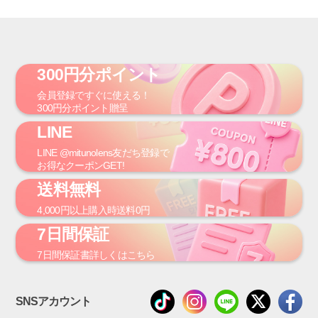
300円分ポイント
会員登録
ですぐに使える！
300円
分ポイント贈呈
LINE
LINE
@mitunolens
友だち登録で
お得なクーポンGET!
送料無料
4,000円
以上購入時
送料0円
7日間保証
7日間保証書
詳しくはこちら
SNSアカウント