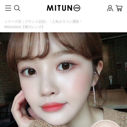
シリーズ別（ブランド品別）・人気カラコン通販
Mitunolens【蜜のレンズ】