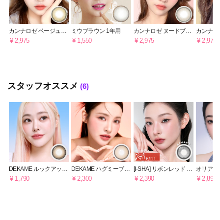
カンナロゼ ベージュブ
ミウブラウン 1年用
カンナロゼ ヌードブラ
カンナロ
ラウン [6ヶ月]
ウン [6ヶ月]
リーン [6
¥ 2,975
¥ 1,550
¥ 2,975
¥ 2,975
スタッフオススメ
(6)
DEKAME ルックアット
DEKAME ハグミーブラ
[I-SHA] リボンレッド ミ
オリアナ
ミーブラウン [1日用]
ウン [最長3~6ヶ月用]
ルキーグレー【1DAY】
1年用 
¥ 1,790
¥ 2,300
¥ 2,390
¥ 2,890
軸固定