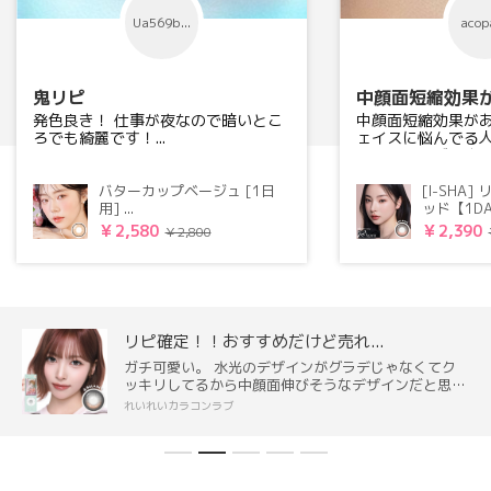
Ua569b...
acopa
鬼リピ
中顔面短縮効果が
発色良き！ 仕事が夜なので暗いとこ
中顔面短縮効果が
ろでも綺麗です！...
ェイスに悩んでる
て〜！ロージーウ
は、周...
バターカップベージュ [1日
[I-SHA
用] ...
ッド【1DA
¥ 2,580
¥ 2,390
¥ 2,800
リピ確定！！おすすめだけど売れ...
ガチ可愛い。 水光のデザインがグラデじゃなくてク
ッキリしてるから中顔面伸びそうなデザインだと思っ
てたけど、まじで全っ然気にならん。 たぶんフチが
れいれいカラコンラブ
太めで黒だから、逆に中顔面短縮されてるんだと思
う。 色んな人のレビュー見たけど、実物もっとピン
クみがある。白みピンクベージュって感じの色味。
もちろん日常使いはできないけど、日常使いはもった
いないくらい盛れる。テーマパークとか特別な日向