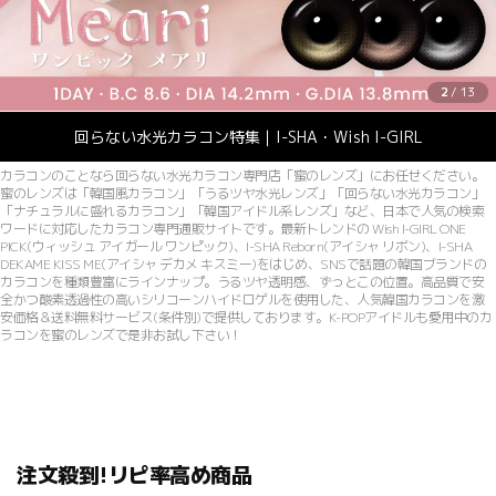
2
/
13
回らない水光カラコン特集｜I-SHA・Wish I-GIRL
カラコンのことなら回らない水光カラコン専門店「蜜のレンズ」にお任せください。
蜜のレンズは「韓国風カラコン」「うるツヤ水光レンズ」「回らない水光カラコン」
「ナチュラルに盛れるカラコン」「韓国アイドル系レンズ」など、日本で人気の検索
ワードに対応したカラコン専門通販サイトです。最新トレンドの Wish I-GIRL ONE
PICK(ウィッシュ アイガール ワンピック)、I-SHA Reborn(アイシャ リボン)、I-SHA
DEKAME KISS ME(アイシャ デカメ キスミー)をはじめ、SNSで話題の韓国ブランドの
カラコンを種類豊富にラインナップ。うるツヤ透明感、ずっとこの位置。高品質で安
全かつ酸素透過性の高いシリコーンハイドロゲルを使用した、人気韓国カラコンを激
安価格＆送料無料サービス(条件別)で提供しております。K-POPアイドルも愛用中のカ
ラコンを蜜のレンズで是非お試し下さい！
注文殺到!リピ率高め商品