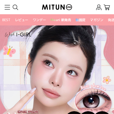
BEST
レビュー
ワンデー
Meari 新発売
軸固定
マガジン
発