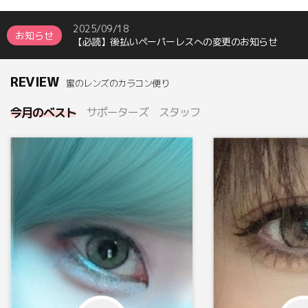
※重要※26年6月以降～銀行振込口座変更お知らせ
2025/09/18
お知らせ
【必読】後払いペーパーレスへの変更のお知らせ
2024/08/01
※重要※返送になった場合の手数料について(24.8～)
REVIEW
蜜のレンズのカラコン便り
2026/08/04
【 8月 】韓国休日による休業日のご案内
今月のベスト
サポーターズ
スタッフ