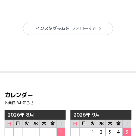
インスタグラムを
フォローする
カレンダー
休業日のお知らせ
2026年 8月
2026年 9月
日
月
火
水
木
金
土
日
月
火
水
木
金
土
1
1
2
3
4
5