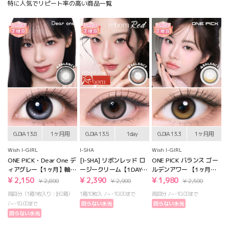
特に人気でリピート率の高い商品一覧
G.DIA 13.8
1ヶ月用
G.DIA 13.5
1day
G.DIA 13.3
1ヶ月用
Wish I-GIRL
I-SHA
Wish I-GIRL
ONE PICK・Dear One デ
[I-SHA] リボンレッド ロ
ONE PICK バランス ゴー
ィアグレー【1ヶ月】軸固
ージークリーム【1DAY】
ルデンアワー 【1ヶ月】
定
軸固定
軸固定
¥ 2,150
¥ 2,390
¥ 1,980
¥ 2,800
¥ 2,900
¥ 2,500
両目分（1箱1枚入り：計2箱）
1箱10枚入
~ -10.00まで
両目分
~-10.00まで
~-10.00まで
回らない水光
回らない水光
回らない水光