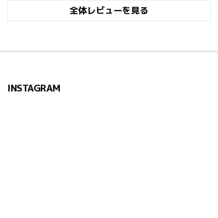
け！ 私が買い占める！！！ 着け心地は私は別に気に
全体レビューを見る
ならなかった。ドライアイとかなんも無い健康な目で
すけど。 めちゃくちゃ開けにくいのは本当。でも可
愛すぎるから10点中100点(？) あ、みんな買いすぎな
いでね
INSTAGRAM