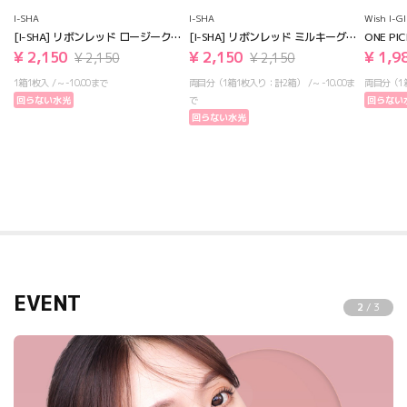
I-SHA
I-SHA
Wish I-G
[I-SHA] リボンレッド ロージークリ
[I-SHA] リボンレッド ミルキーグレ
ONE P
ーム【1ヶ月】軸固定
ー【1ヶ月】軸固定
スモーク
¥ 2,150
¥ 2,150
¥ 1,9
¥ 2,150
¥ 2,150
1箱1枚入
~ -10.00まで
両目分（1箱1枚入り：計2箱）
~ -10.00ま
両目分（1
回らない水光
で
回らない
回らない水光
EVENT
2
/
3