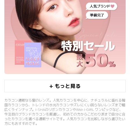
+ もっと見る
2024/08/01
カラコン通販なら蜜のレンズ。人気カラコンを中心に、ナチュラルに盛れる韓
※重要※返送になった場合の手数料について(24.8～)
国カラコンから、トレンドの水光カラコンやズレにくい回らないレンズまで幅
広くラインナップ。I-SHAのリボンカラコンやWish I-GIRL ワンピックなど、
2026/08/04
今注目のブランドカラコンを厳選し、初めての方からこだわり派まで自分に合
【 8月 】韓国休日による休業日のご案内
ったカラコンを選べる通販サイトです。人気カラコンを比較しながら選びたい
方にもおすすめです。
2026/06/01