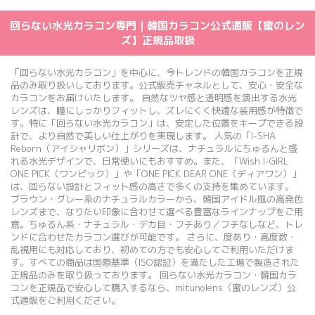
回らない水光カラコン専門｜韓国カラコン公式通販【蜜のレン
ズ】正規品取扱
「回らない水光カラコン」を中心に、今トレンドの韓国カラコンを正規
品のみ取り扱いしております。公式販売チャネルとして、安心・安全な
カラコンをお届けいたします。 自然なツヤ感と透明感を演出する水光
レンズは、瞳にしっかりフィットし、ズレにくく快適な装用感が特徴で
す。特に「回らない水光カラコン」は、安定した位置をキープできる設
計で、より自然で美しい仕上がりを実現します。 人気の「I-SHA
Reborn（アイシャリボン）」シリーズは、ナチュラルにちゅるんと盛
れる水光デザインで、日常使いにもおすすめ。また、「Wish I-GIRL
ONE PICK（ワンピック）」や「ONE PICK DEAR ONE（ディアワン）」
は、回らない設計とフィット感の高さで多くの支持を集めています。
ブラウン・グレー系のナチュラルカラーから、韓国アイドル風の高発色
レンズまで、なりたい印象に合わせて選べる豊富なラインナップをご用
意。ちゅるん系・ナチュラル・デカ目・フチあり／フチなしなど、トレ
ンドに合わせたカラコン選びが可能です。 さらに、度あり・高度数・
乱視用にも対応しており、初めての方でも安心してご利用いただけま
す。すべての商品は国際基準（ISO認証）を満たした工場で製造された
正規品のみを取り扱っております。 回らない水光カラコン・韓国カラ
コンを正規品で安心して購入するなら、mitunolens（蜜のレンズ）公
式通販をご利用ください。