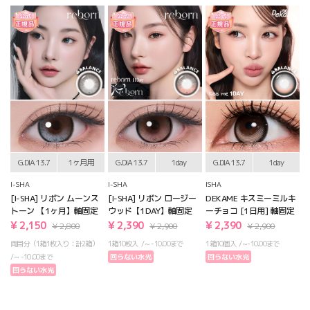
G.DIA 13.7
1ヶ月用
G.DIA 13.7
1day
G.DIA 13.7
1day
I-SHA
I-SHA
ISHA
[I-SHA] リボン ムーンス
[I-SHA] リボン ロージー
DEKAME キスミーミルキ
トーン 【1ヶ月】軸固定
ウッド【1DAY】軸固定
ーチョコ [1日用] 軸固定
¥ 2,150
¥ 2,390
¥ 2,390
¥ 2,800
¥ 2,900
¥ 2,900
両目分（1箱1枚入り：計2箱）
1箱10枚入
~ -10.00まで
1箱10個入
~-10.00まで
~ -10.00まで
回らない水光
回らない水光
回らない水光