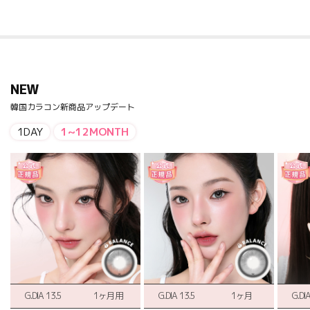
NEW
韓国カラコン新商品アップデート
1DAY
1~12MONTH
G.DIA 13.5
1ヶ月用
G.DIA 13.5
1ヶ月
G.DI