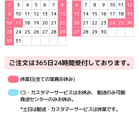
2
3
4
5
6
7
8
6
7
8
9
10
11
12
9
10
11
12
13
14
15
13
14
15
16
17
18
19
16
17
18
19
20
21
22
20
21
22
23
24
25
26
23
24
25
26
27
28
29
27
28
29
30
30
31
ご注文は365日24時間受付しております｡
休業日(全ての業務お休み)
CS・カスタマーサービスはお休み、 配送のみ可能
発送センターのみお休み。
*土日は配送・カスタマーサービスは休業です。