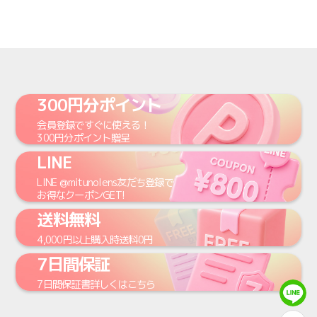
300円分ポイント
会員登録
ですぐに使える！
300円
分ポイント贈呈
LINE
LINE
@mitunolens
友だち登録で
お得なクーポンGET!
送料無料
4,000円
以上購入時
送料0円
7日間保証
7日間保証書
詳しくはこちら