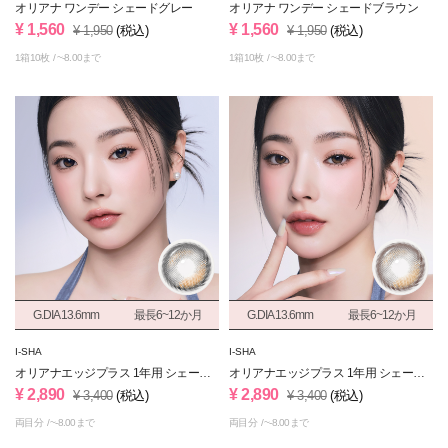
オリアナ ワンデー シェードグレー
オリアナ ワンデー シェードブラウン
¥ 1,560
¥ 1,560
¥ 1,950
(税込)
¥ 1,950
(税込)
1箱10枚
~-8.00まで
1箱10枚
~-8.00まで
G.DIA 13.6mm
最長6~12か月
G.DIA 13.6mm
最長6~12か月
I-SHA
I-SHA
オリアナエッジプラス 1年用 シェード
オリアナエッジプラス 1年用 シェード
グレー
ブラウン
¥ 2,890
¥ 2,890
¥ 3,400
(税込)
¥ 3,400
(税込)
両目分
~-8.00まで
両目分
~-8.00まで