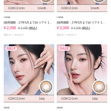
G.DIA 13.1mm
1month
G.DIA 13.1mm
1month
I-SHA
I-SHA
[使用期限：27年5月まで]オリアナ 1ヶ
[使用期限：27年5月まで]オリアナ 1ヶ
月 シェードブラウン
月 シェードグレー
¥ 2,300
¥ 2,300
¥ 3,000
(税込)
¥ 3,000
(税込)
両目分
~ -8.00まで
両目分
~-8.00まで
G.DIA 13.1mm
1day
G.DIA 13.1mm
1day
ISHA
ISHA