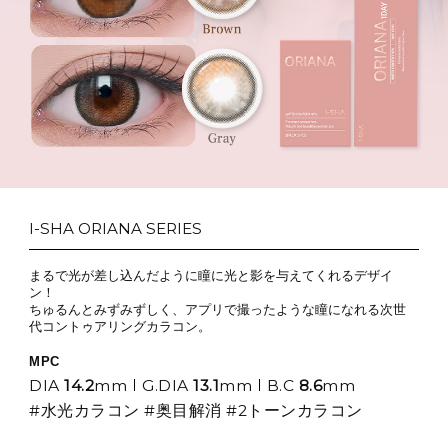
I-SHA ORIANA SERIES
まるで光が差し込んだように瞳に光と影を与えてくれるデザイ
ン！
ちゅるんとみずみずしく、アプリで撮ったような瞳になれる次世
代コントゥアリングカラコン。
MPC
DIA
14.2
mm
G.DIA
13.1
mm
B.C
8.6
mm
#水光カラコン #奥目解消 #2トーンカラコン