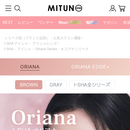
BEST
レビュー
ワンデー
Meari 新発売
軸固定
マガジン
発
シリーズ別（ブランド品別）・人気カラコン通販
I-SHA アイシャ・ アイシャレンズ
I-SHA・アイシャ・ Oriana Series・オリアナシリーズ
ORIANA
ORIANA EDGE+
BROWN
GRAY
I-SHA全シリーズ