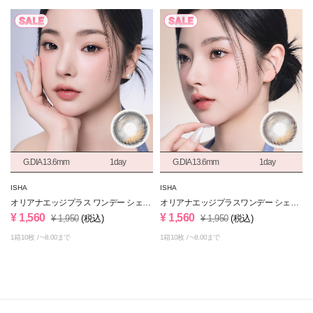
G.DIA 13.6mm
1day
G.DIA 13.6mm
1day
ISHA
ISHA
オリアナエッジプラス ワンデー シェー
オリアナエッジプラスワンデー シェー
ドグレー
ドブラウン
¥ 1,560
¥ 1,560
¥ 1,950
(税込)
¥ 1,950
(税込)
1箱10枚
~-8.00まで
1箱10枚
~-8.00まで