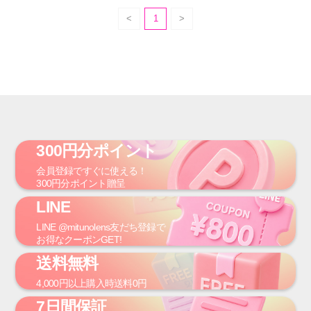
1
300円分ポイント
会員登録
ですぐに使える！
300円
分ポイント贈呈
LINE
LINE
@mitunolens
友だち登録で
お得なクーポンGET!
送料無料
4,000円
以上購入時
送料0円
7日間保証