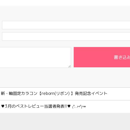
書き込
新・軸固定カラコン【reborn(リボン) 】発売記念イベント
♥3月のベストレビュー当選者発表!!♥ ₍ᐢ. .⑅ᐢ₎↝