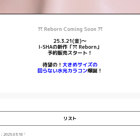
ꔫ Reborn Coming Soon ꔫ
25.3.21(金)～
I-SHAの新作
「ꔫ Reborn」
予約販売スタート！
待望の！
大きめサイズの
回らない水光カラコン
爆誕！
リスト
 2025.03.18