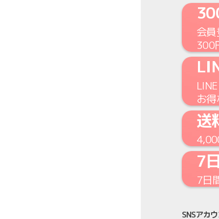
3
会員
300
LI
LIN
お得
送
4,0
7
7日
SNSアカ