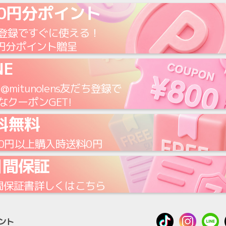
00円分ポイント
登録
ですぐに使える！
円
分ポイント贈呈
NE
E
@mitunolens
友だち登録で
なクーポンGET!
料無料
00円
以上購入時
送料0円
日間保証
間保証書
詳しくはこちら
ウント