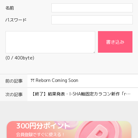
名前
パスワード
書き込み
(
0
/ 400byte)
ꔫ Reborn Coming Soon
前の記事
【終了】結果発表・I-SHA軸固定カラコン新作「reborn(リボン)」レビューコンテスト
次の記事
300円分ポイント
会員登録
ですぐに使える！