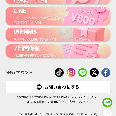
300円
分ポイント贈呈
LINE
LINE
@mitunolens
友だち登録で
お得なクーポンGET!
送料無料
4,000円
以上購入時
送料0円
7日間保証
7日間保証書
詳しくはこちら
SNSアカウント
お問い合わせする
会社概要
特定商法表記に基づく表記
プライバシーポリシー
よくある質問
ご利用ガイド
カラコンガイド
C/S 業務時間：平日10:00~16:00 (昼休み : 12:00 ~ 13:00)