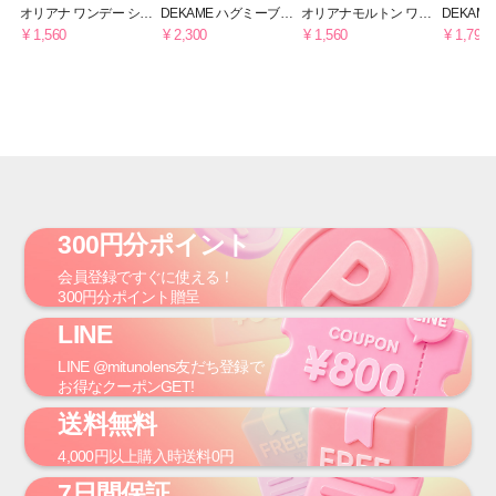
オリアナ ワンデー シェ
DEKAME ハグミーブラ
オリアナモルトン ワン
DEKAM
ードグレー
ウン [最長3~6ヶ月用]
デー アッシュブラウン
プ [1日用]
¥ 1,560
¥ 2,300
¥ 1,560
¥ 1,790
300円分ポイント
会員登録
ですぐに使える！
300円
分ポイント贈呈
LINE
LINE
@mitunolens
友だち登録で
お得なクーポンGET!
送料無料
4,000円
以上購入時
送料0円
7日間保証