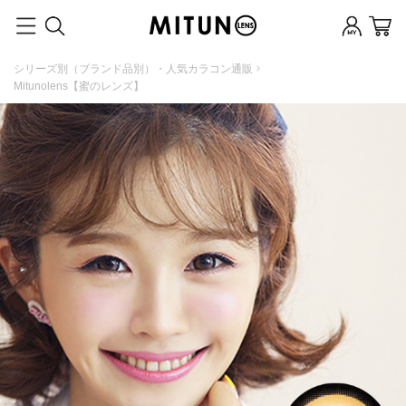
シリーズ別（ブランド品別）・人気カラコン通販
Mitunolens【蜜のレンズ】