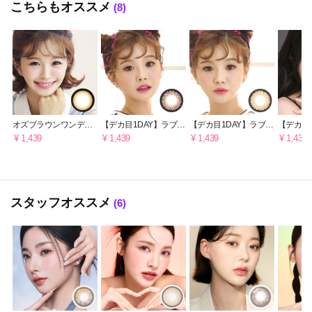
こちらもオススメ
(8)
オズブラウンワンデー
【デカ目1DAY】ラブリ
【デカ目1DAY】ラブリ
【デカ目
[1日用]
ーチョコヘーゼルワン
ーブラウンワンデー [1
ーチョコ
¥ 1,439
¥ 1,439
¥ 1,439
¥ 1,439
デー[1日用] 15.0mm
日用] 15.0mm
スタッフオススメ
(6)