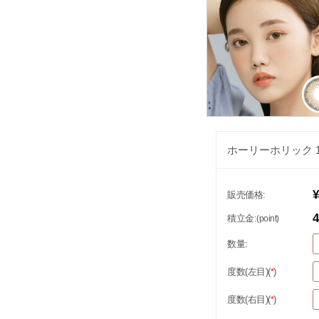
ホーリーホリック 
¥
販売価格:
4
積立金:
(point)
数量:
度数(左目)(
)
*
度数(右目)(
)
*