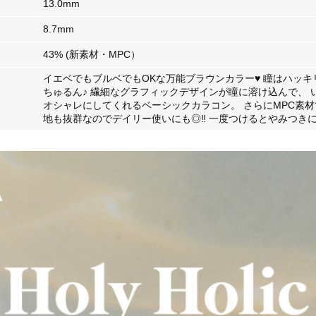
13.0mm
8.7mm
43% (新素材・MPC）
イエベでもブルベでもOKな万能ブラウンカラー♥ 瞳はハッ
ちゅるん♪ 繊細なグラフィックデザインが瞳に溶け込んで、 
オシャレにしてくれるベーシックカラコン。 さらにMPC素
地も抜群なのでデイリー使いにも◎‼ 一度つけるとやみつきになる