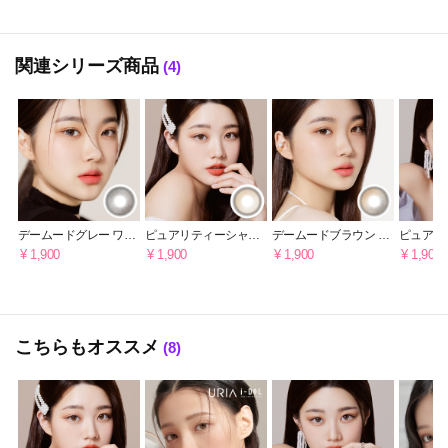
関連シリーズ商品
(4)
デームードグレー ワン
ピュアリティーシャイ
デームードブラウン ワ
ピュアリ
デー [1DAY]
ン ワンデー・ヘーゼル
ンデー [1DAY]
ン ワン
¥ 1,900
¥ 1,900
¥ 1,900
¥ 1,900
ブラウン [1DAY]
ラウン [1
こちらもオススメ
(8)