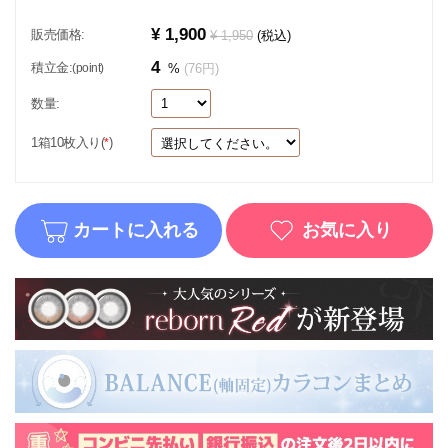
¥ 1,900
販売価格:
¥ 1,950
(税込)
4
積立金:
(point)
%
(76円)
数量:
1箱10枚入り(
)
*
カートに入れる
お気に入り