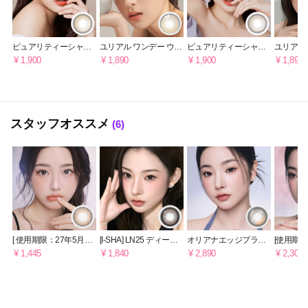
ピュアリティーシャイ
ユリアル ワンデー ウォ
ピュアリティーシャイ
ユリアル
ン ワンデー・ヘーゼル
ーターブラウン [1日用]
ン ワンデー・トープブ
ー [1日用]
¥ 1,900
¥ 1,890
¥ 1,900
¥ 1,890
ブラウン [1DAY]
ラウン [1DAY]
スタッフオススメ
(6)
[ 使用期限：27年5月ま
[I-SHA] LN25 ディープ
オリアナエッジプラス
[使用期限
で ] オリアナミューン 1
チョコ 【1ヶ月】
1年用 シェードグレー
で]オリア
¥ 1,445
¥ 1,840
¥ 2,890
¥ 2,300
年用 ブラウン
ードブラ