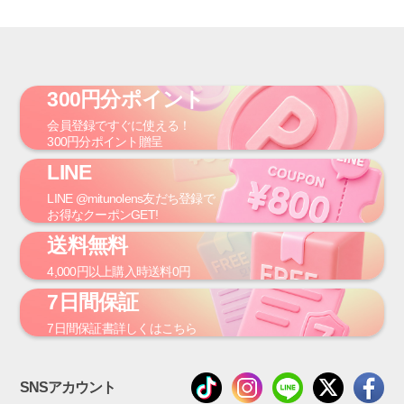
300円分ポイント
会員登録
ですぐに使える！
300円
分ポイント贈呈
LINE
LINE
@mitunolens
友だち登録で
お得なクーポンGET!
送料無料
4,000円
以上購入時
送料0円
7日間保証
7日間保証書
詳しくはこちら
SNSアカウント