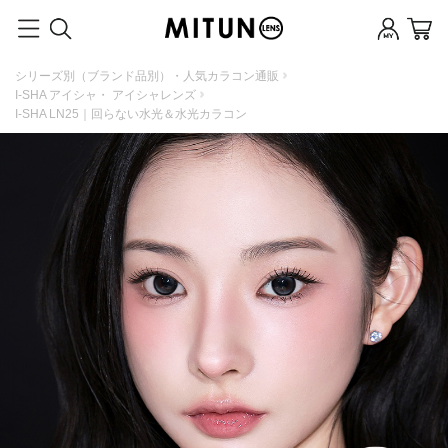
シリーズ別（ブランド品別）・人気カラコン通販
I-SHA アイシャ・ アイシャレンズ
I-SHA LN25｜回らない水光＆水光カラコン