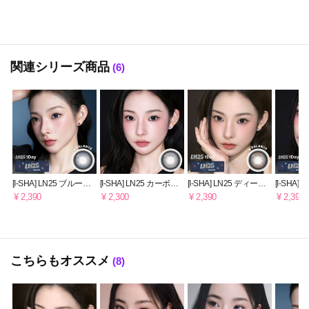
関連シリーズ商品
(6)
[I-SHA] LN25 ブルージ
[I-SHA] LN25 カーボン
[I-SHA] LN25 ディープ
[I-SHA]
ーン [1DAY] 軸固定
ブラック 【1ヶ月】
チョコ [1DAY] 軸固定
¥ 2,390
¥ 2,300
¥ 2,390
¥ 2,390
こちらもオススメ
(8)