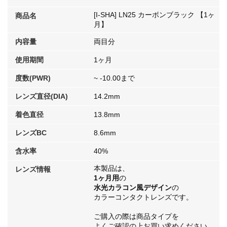
[I-SHA] LN25 カーボンブラック 【1ヶ
商品名
月】
内容量
両目分
使用期間
1ヶ月
度数(PWR)
~ -10.00まで
レンズ直径(DIA)
14.2mm
着色直径
13.8mm
レンズBC
8.6mm
含水率
40%
本製品は、
レンズ情報
1ヶ月用
の
水光カラコン風デザイン
の
カラーコンタクトレンズです。
ご購入の際は商品タイプを
よくご確認の上お買い求めください。