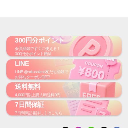
300円分ポイント
会員登録
ですぐに使える！
300円
分ポイント贈呈
LINE
LINE
@mitunolens
友だち登録で
お得なクーポンGET!
送料無料
4,000円
以上購入時
送料0円
7日間保証
7日間保証書
詳しくはこちら