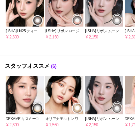
[I-SHA] LN25 ディープ
[I-SHA] リボン ロージー
[I-SHA] リボン ムーンス
[I-SHA]
チョコ 【1ヶ月】
ウッド【1ヶ月】軸固定
トーン 【1ヶ月】軸固
ーン 【1
¥ 2,300
¥ 2,150
¥ 2,150
¥ 2,300
定
スタッフオススメ
(6)
DEKAME キスミーユズ
オリアナモルトン ワン
[I-SHA] リボン ムーンス
DEKAM
ブーム [1日用] 軸固定ワ
デー アンバーブラウン
トーン 【1ヶ月】軸固
ューナッツ
¥ 2,390
¥ 1,560
¥ 2,150
¥ 1,790
ンデー
定