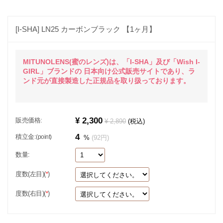
[I-SHA] LN25 カーボンブラック 【1ヶ月】
MITUNOLENS(蜜のレンズ)は、「I-SHA」及び「Wish I-
GIRL」ブランドの 日本向け公式販売サイトであり、ラ
ンド元が直接製造した正規品を取り扱っております。
¥ 2,300
販売価格:
¥ 2,890
(税込)
4
積立金:
(point)
%
(92円)
数量:
度数(左目)(
)
*
度数(右目)(
)
*